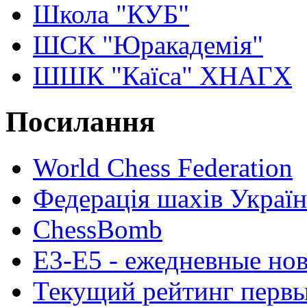
Школа "КУБ"
ШСК "Юракадемія"
ШШК "Каїса" ХНАГХ
Посилання
World Chess Federation
Федерація шахів Украї
ChessBomb
E3-E5 - ежедневные но
Текущий рейтинг первы