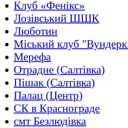
Клуб «Фенікс»
Лозівський ШШК
Люботин
Міський клуб "Вундеркі
Мерефа
Отрадне (Салтівка)
Пішак (Салтівка)
Палац (Центр)
СК в Краснограде
смт Безлюдівка