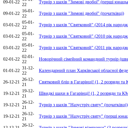
09-01-22
Турнір з шахів "Зимові двобої" (перші юнаць
22
16-01-
09-01-22
Турнір з шахів "Зимові двобої" (початківці)
22
05-01-
03-01-22
Турнір з шахів "Святковий" (2014 рік народж
22
05-01-
03-01-22
Турнір з шахів "Святковий" (2010 рік народж
22
05-01-
03-01-22
Турнір з шахів "Святковий" (2011 рік народж
22
02-01-
02-01-22
Новорічний сімейний командний турнір (шв
22
31-12-
01-01-22
Календарний план Харківської обласної федер
22
26-12-
26-12-21
Святковий бліц в Гагарінці! (1, 2 розряди та
21
19-12-
19-12-21
Швидкі шахи в Гагарінці! (1, 2 розряди та К
21
26-12-
19-12-21
Турнір з шахів "Назустріч святу" (початківці)
21
26-12-
19-12-21
Турнір з шахів "Назустріч святу" (перші юнац
21
26-12-
12-12-21
Турнір з шахів "Зимові візерунки" (3 розряди