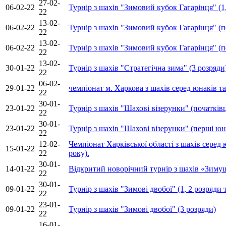
27-02-
06-02-22
Турнір з шахів "Зимовий кубок Гагарінця" (1
22
13-02-
06-02-22
Турнір з шахів "Зимовий кубок Гагарінця" (п
22
13-02-
06-02-22
Турнір з шахів "Зимовий кубок Гагарінця" (
22
13-02-
30-01-22
Турнір з шахів "Стратегічна зима" (3 розряди
22
06-02-
29-01-22
чемпіонат м. Харкова з шахів серед юнаків та 
22
30-01-
23-01-22
Турнір з шахів "Шахові візерунки" (початківц
22
30-01-
23-01-22
Турнір з шахів "Шахові візерунки" (перші юн
22
12-02-
Чемпіонат Харківської області з шахів серед 
15-01-22
22
року).
30-01-
14-01-22
Відкритий новорічний турнір з шахів «Зиму
22
30-01-
09-01-22
Турнір з шахів "Зимові двобої" (1, 2 розряди
22
23-01-
09-01-22
Турнір з шахів "Зимові двобої" (3 розряди)
22
16-01-