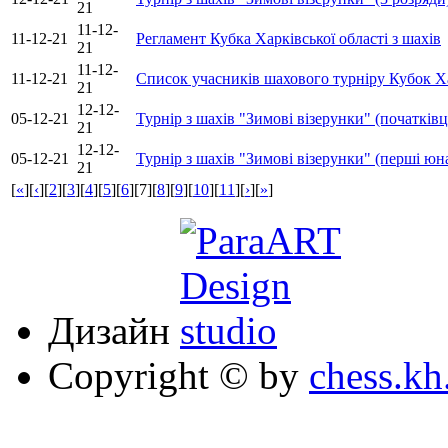
21
11-12-
11-12-21
Регламент Кубка Харківської області з шахів
21
11-12-
11-12-21
Список учасників шахового турніру Кубок Хар
21
12-12-
05-12-21
Турнір з шахів "Зимові візерунки" (початківц
21
12-12-
05-12-21
Турнір з шахів "Зимові візерунки" (перші юн
21
[
«
][
‹
][
2
][
3
][
4
][
5
][
6
]
[7]
[
8
][
9
][
10
][
11
][
›
][
»
]
Дизайн
Copyright © by
chess.kh