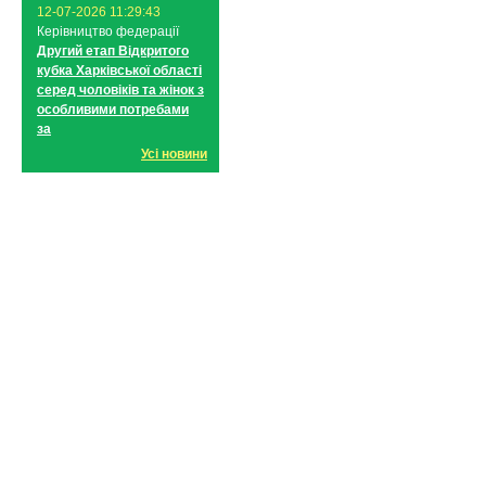
12-07-2026 11:29:43
Керівництво федерації
Другий етап Відкритого
кубка Харківської області
серед чоловіків та жінок з
особливими потребами
за
Усі новини