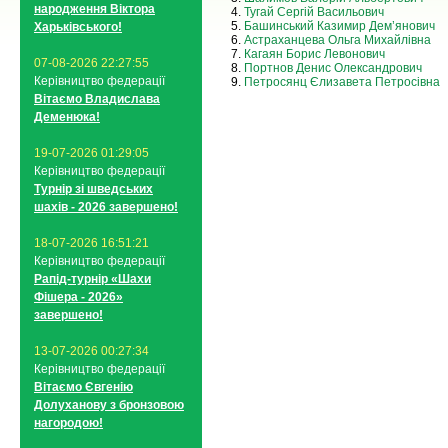
народження Віктора
4.
Тугай Сергій Васильович
5.
Башинський Казимир Дем’янович
Харьківського!
6.
Астраханцева Ольга Михайлівна
7.
Кагаян Борис Левонович
07-08-2026 22:27:55
8.
Портнов Денис Олександрович
Керівництво федерації
9.
Петросянц Єлизавета Петросівна
Вітаємо Владислава
Деменюка!
19-07-2026 01:29:05
Керівництво федерації
Турнір зі шведських
шахів - 2026 завершено!
18-07-2026 16:51:21
Керівництво федерації
Рапід-турнір «Шахи
Фішера - 2026»
завершено!
13-07-2026 00:27:34
Керівництво федерації
Вітаємо Євгенію
Долуханову з бронзовою
нагородою!