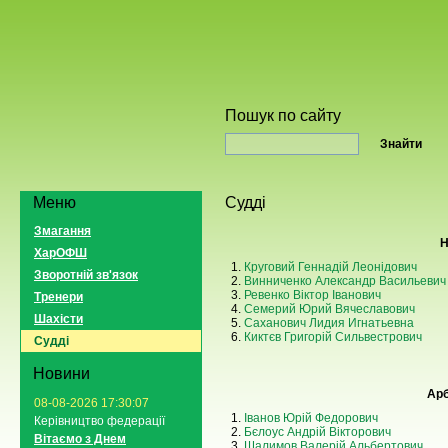
Пошук по сайту
Меню
Судді
Змагання
Н
ХарОФШ
1.
Круговий Геннадій Леонідович
Зворотній зв'язок
2.
Винниченко Александр Васильевич
3.
Ревенко Віктор Іванович
Тренери
4.
Семерий Юрий Вячеславович
Шахісти
5.
Саханович Лидия Игнатьевна
6.
Киктєв Григорій Сильвестрович
Судді
Новини
Арб
08-08-2026 17:30:07
1.
Іванов Юрій Федорович
Керівництво федерації
2.
Бєлоус Андрій Вікторович
Вітаємо з Днем
3.
Шалимов Валерій Альбертович