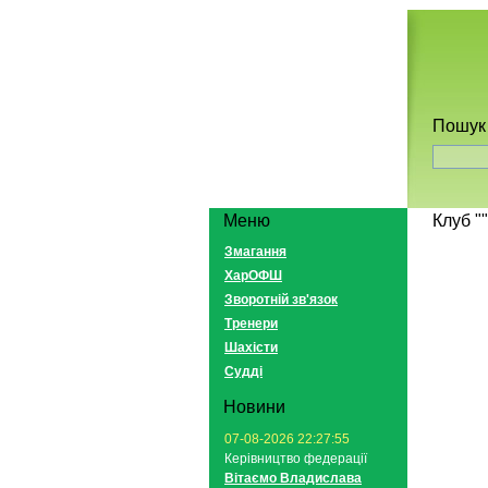
Пошук 
Меню
Клуб ""
Змагання
ХарОФШ
Зворотній зв'язок
Тренери
Шахісти
Судді
Новини
07-08-2026 22:27:55
Керівництво федерації
Вітаємо Владислава