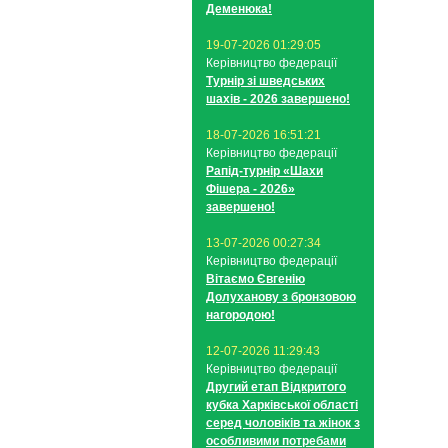
Деменюка!
19-07-2026 01:29:05
Керівництво федерації
Турнір зі шведських
шахів - 2026 завершено!
18-07-2026 16:51:21
Керівництво федерації
Рапід-турнір «Шахи
Фішера - 2026»
завершено!
13-07-2026 00:27:34
Керівництво федерації
Вітаємо Євгенію
Долуханову з бронзовою
нагородою!
12-07-2026 11:29:43
Керівництво федерації
Другий етап Відкритого
кубка Харківської області
серед чоловіків та жінок з
особливими потребами