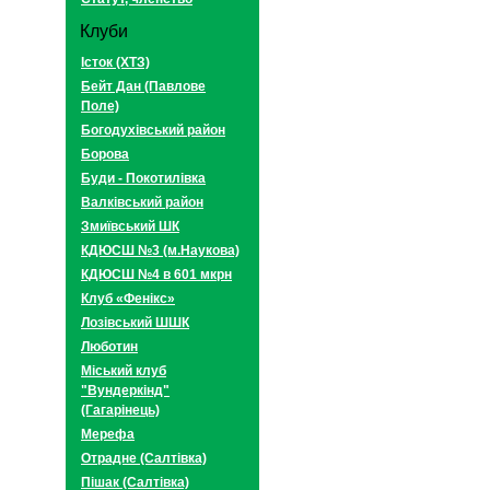
Клуби
Істок (ХТЗ)
Бейт Дан (Павлове
Поле)
Богодухівський район
Борова
Буди - Покотилівка
Валківський район
Змиївський ШК
КДЮСШ №3 (м.Наукова)
КДЮСШ №4 в 601 мкрн
Клуб «Фенікс»
Лозівський ШШК
Люботин
Міський клуб
"Вундеркінд"
(Гагарінець)
Мерефа
Отрадне (Салтівка)
Пішак (Салтівка)