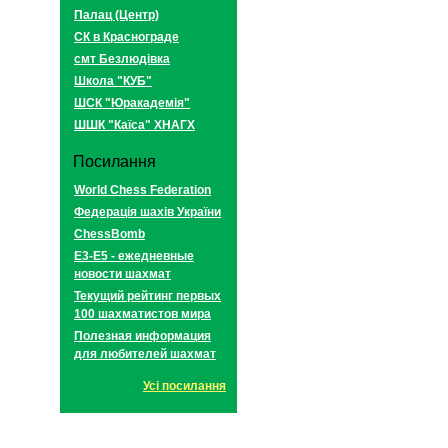
Палац (Центр)
СК в Краснограде
смт Безлюдівка
Школа "КУБ"
ШСК "Юракадемія"
ШШК "Каїса" ХНАГХ
Посилання
World Chess Federation
Федерація шахів України
ChessBomb
E3-E5 - ежедневные
новости шахмат
Текущий рейтинг первых
100 шахматистов мира
Полезная информация
для любителей шахмат
Усі посилання