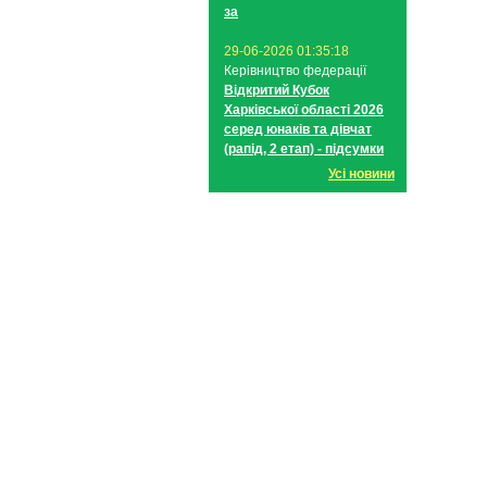
за
29-06-2026 01:35:18
Керівництво федерації
Відкритий Кубок
Харківської області 2026
серед юнаків та дівчат
(рапід, 2 етап) - підсумки
Усі новини