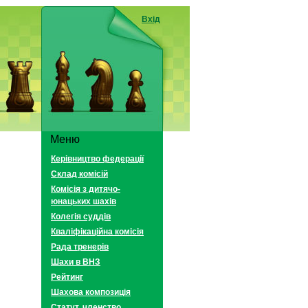
Вхід
Меню
Керівництво федерації
Склад комісій
Комісія з дитячо-
юнацьких шахів
Колегія суддів
Кваліфікаційна комісія
Рада тренерів
Шахи в ВНЗ
Рейтинг
Шахова композиція
Статут, членство