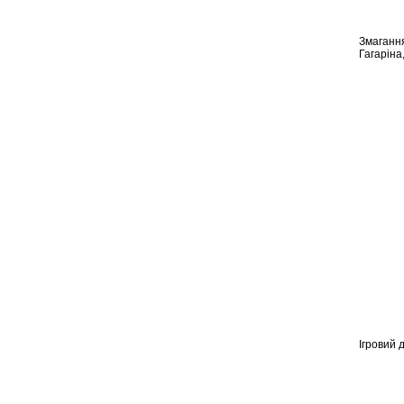
Змагання
Гагаріна,
Ігровий 