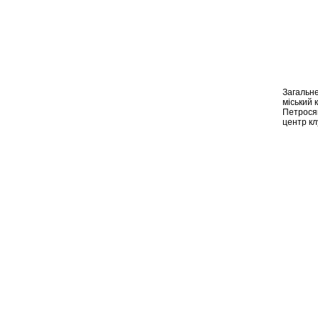
Загальне
міський 
Петрося
центр кл