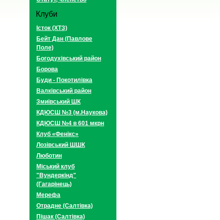
Клуби
Істок (ХТЗ)
Бейт Дан (Павлове
Поле)
Богодухівський район
Борова
Буди - Покотилівка
Валківський район
Змиївський ШК
КДЮСШ №3 (м.Наукова)
КДЮСШ №4 в 601 мкрн
Клуб «Фенікс»
Лозівський ШШК
Люботин
Міський клуб
"Вундеркінд"
(Гагарінець)
Мерефа
Отрадне (Салтівка)
Пішак (Салтівка)