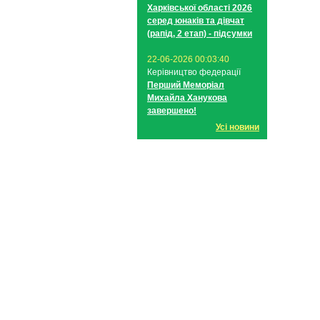
Харківської області 2026
серед юнаків та дівчат
(рапід, 2 етап) - підсумки
22-06-2026 00:03:40
Керівництво федерації
Перший Меморіал
Михайла Ханукова
завершено!
Усі новини