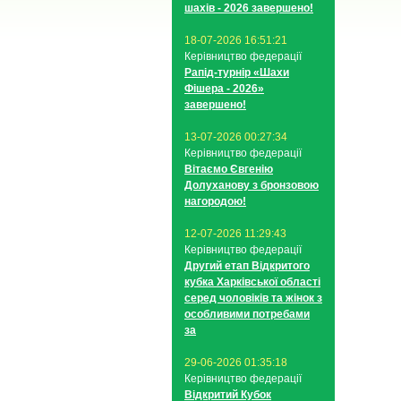
шахів - 2026 завершено!
18-07-2026 16:51:21
Керівництво федерації
Рапід-турнір «Шахи
Фішера - 2026»
завершено!
13-07-2026 00:27:34
Керівництво федерації
Вітаємо Євгенію
Долуханову з бронзовою
нагородою!
12-07-2026 11:29:43
Керівництво федерації
Другий етап Відкритого
кубка Харківської області
серед чоловіків та жінок з
особливими потребами
за
29-06-2026 01:35:18
Керівництво федерації
Відкритий Кубок