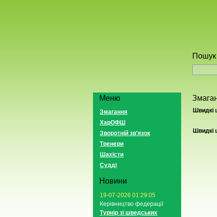
Пошук 
Меню
Змага
Швидкі ш
Змагання
ХарОФШ
Швидкі ш
Зворотній зв'язок
Тренери
Шахісти
Судді
Новини
19-07-2026 01:29:05
Керівництво федерації
Турнір зі шведських