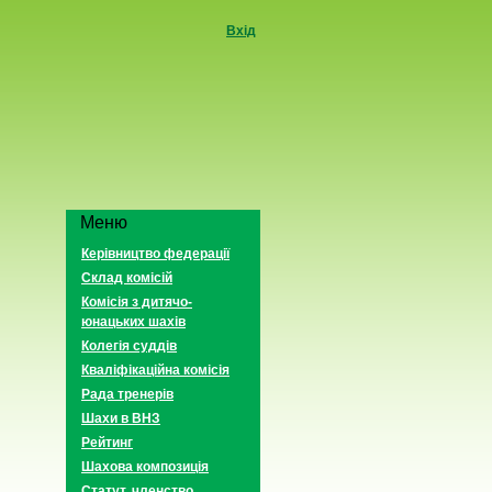
Вхід
Меню
Керівництво федерації
Склад комісій
Комісія з дитячо-
юнацьких шахів
Колегія суддів
Кваліфікаційна комісія
Рада тренерів
Шахи в ВНЗ
Рейтинг
Шахова композиція
Статут, членство