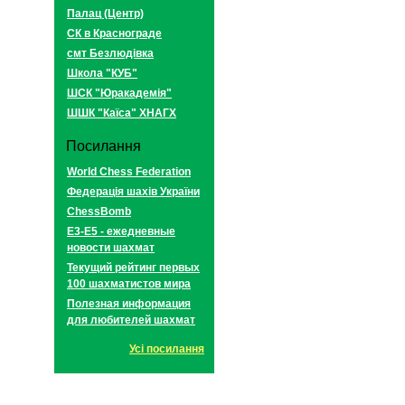
Палац (Центр)
СК в Краснограде
смт Безлюдівка
Школа "КУБ"
ШСК "Юракадемія"
ШШК "Каїса" ХНАГХ
Посилання
World Chess Federation
Федерація шахів України
ChessBomb
E3-E5 - ежедневные
новости шахмат
Текущий рейтинг первых
100 шахматистов мира
Полезная информация
для любителей шахмат
Усі посилання