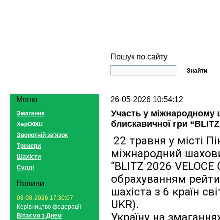
Пошук по сайту
Меню
26-05-2026 10:54:12
Участь у міжнародному 
Змагання
блискавичної гри “BLI
ХарОФШ
Зворотній зв'язок
22 травня у місті Пі
Тренери
міжнародний шаховий
Шахісти
“BLITZ 2026 VELOCE 
Судді
обрахуванням рейтин
Новини
шахіста з 6 країн світ
08-08-2026 17:30:07
UKR).
Керівництво федерації
Україну на змагання
Вітаємо з Днем