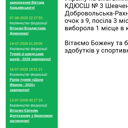
народження Віктора
КДЮСШ № 3 Шевченк
Харьківського!
Добровольська-Рахні
07-08-2026 22:27:55
очок з 9, посіла 3 мі
Керівництво федерації
виборола 1 місце в к
Вітаємо Владислава
Деменюка!
Вітаємо Божену та 
19-07-2026 01:29:05
здобутків у спортивн
Керівництво федерації
Турнір зі шведських
шахів - 2026 завершено!
18-07-2026 16:51:21
Керівництво федерації
Рапід-турнір «Шахи
Фішера - 2026»
завершено!
13-07-2026 00:27:34
Керівництво федерації
Вітаємо Євгенію
Долуханову з бронзовою
нагородою!