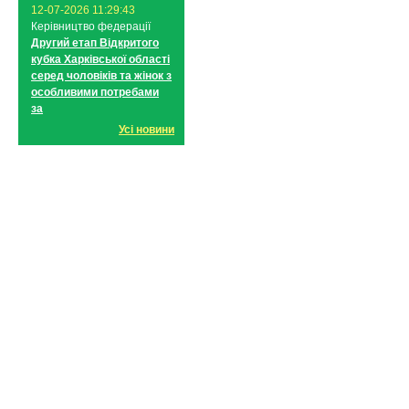
12-07-2026 11:29:43
Керівництво федерації
Другий етап Відкритого
кубка Харківської області
серед чоловіків та жінок з
особливими потребами
за
Усі новини