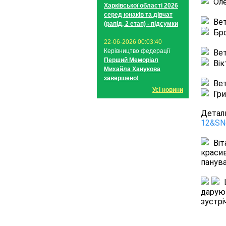
Ол
Харківської області 2026
серед юнаків та дівчат
Вет
(рапід, 2 етап) - підсумки
Бр
22-06-2026 00:03:40
Керівництво федерації
Вет
Перший Меморіал
Вік
Михайла Ханукова
завершено!
Вет
Усі новини
Гри
Деталь
12&SN
Віт
красив
панува
даруют
зустрі