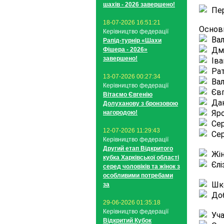
шахів - 2026 завершено!
Пер
18-07-2026 16:51:21
Основн
Керівництво федерації
Ва
Рапід-турнір «Шахи
Дм
Фішера - 2026»
завершено!
Іва
Ра
13-07-2026 00:27:34
Ва
Керівництво федерації
Євг
Вітаємо Євгенію
Да
Долуханову з бронзовою
Яр
нагородою!
Сер
12-07-2026 11:29:43
Сер
Керівництво федерації
Другий етап Відкритого
Жін
кубка Харківської області
Єл
серед чоловіків та жінок з
особливими потребами
Шко
за
До
29-06-2026 01:35:18
Керівництво федерації
Уч
Відкритий Кубок