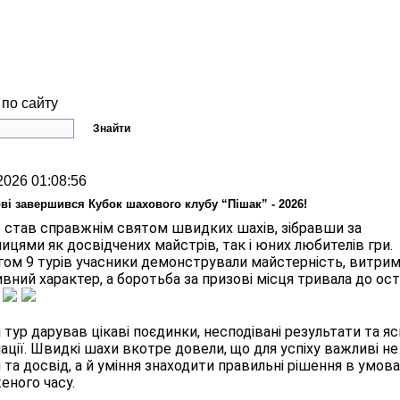
по сайту
2026 01:08:56
ві завершився Кубок шахового клубу “Пішак” - 2026!
р став справжнім святом швидких шахів, зібравши за 
ицями як досвідчених майстрів, так і юних любителів гри. 
гом 
9 турів
учасники демонстрували майстерність, витримк
вний характер, а боротьба за призові місця тривала до оста
 
тур дарував цікаві поєдинки, несподівані результати та яск
ації. Швидкі шахи вкотре довели, що для успіху важливі не
 та досвід, а й уміння знаходити правильні рішення в умова
еного часу.