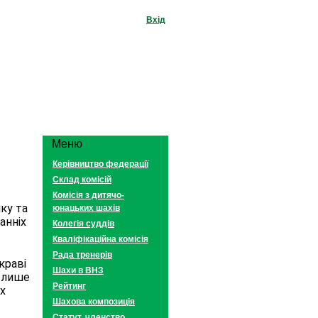
Вхід
Меню
Керівництво федерації
Склад комісій
Комісія з дитячо-
у та 
юнацьких шахів
нніх 
Колегія суддів
Кваліфікаційна комісія
Рада тренерів
раві 
Шахи в ВНЗ
 лише 
Рейтинг
х 
Шахова композиція
Статут, членство