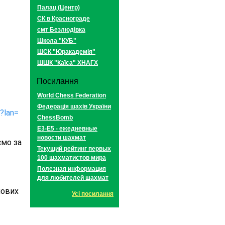
Палац (Центр)
СК в Краснограде
смт Безлюдівка
Школа "КУБ"
ШСК "Юракадемія"
ШШК "Каїса" ХНАГХ
Посилання
World Chess Federation
Федерація шахів України
?lan=
ChessBomb
E3-E5 - ежедневные
новости шахмат
мо за 
Текущий рейтинг первых
100 шахматистов мира
Полезная информация
для любителей шахмат
ових 
Усі посилання