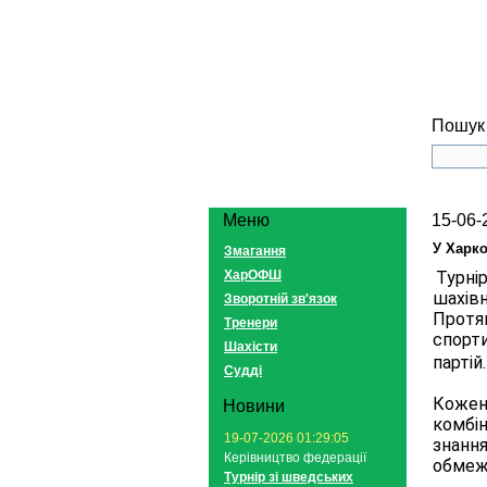
Пошук 
Меню
15-06-
У Харко
Змагання
ХарОФШ
Турні
шахівн
Зворотній зв'язок
Протя
Тренери
спорти
Шахісти
партій.
Судді
Кожен 
Новини
комбін
19-07-2026 01:29:05
знання
Керівництво федерації
обмеж
Турнір зі шведських