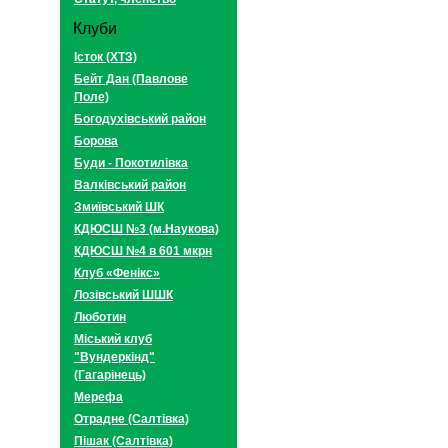
Клуби
Істок (ХТЗ)
Бейт Дан (Павлове
Поле)
Богодухівський район
Борова
Буди - Покотилівка
Валківський район
Змиївський ШК
КДЮСШ №3 (м.Наукова)
КДЮСШ №4 в 601 мкрн
Клуб «Фенікс»
Лозівський ШШК
Люботин
Міський клуб
"Вундеркінд"
(Гагарінець)
Мерефа
Отрадне (Салтівка)
Пішак (Салтівка)