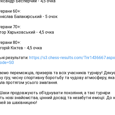
ександр Бесперчий
- 4,5 очка
ерани 60+:
оніслав Балакирський
- 5 очок
ерани 70+:
тор Харьковський 
- 4,5 очка
ерани 80+:
горій Кіктєв
- 4,5 очка
ні результати: 
https://s3.chess-results.com/Tnr1436667.aspx
ode=S0
аємо переможців, призерів та всіх учасників турніру! Дякує
у гру, чесну спортивну боротьбу та чудову атмосферу, яка 
ла протягом усього змагання.
Шахи продовжують об’єднувати покоління, а такі турніри 
ь нові знайомства, цінний досвід та незабутні емоції. До н
чей за шахівницею! 