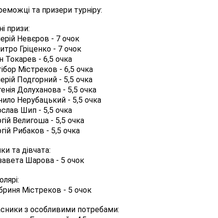
еможці та призери турніру:
і призи:
лерій Невєров
- 7 очок
итро Гріценко
- 7 очок
н Токарев
- 6,5 очка
тібор Містреков
- 6,5 очка
лерій Подгорний
- 5,5 очка
енія Долуханова
- 5,5 очка
нило Нерубацький
- 5,5 очка
ослав Шип
- 5,5 очка
гій Велигоша
- 5,5 очка
гій Рибаков
- 5,5 очка
ки та дівчата:
ізавета Шарова
- 5 очок
лярі:
бриня Містреков
- 5 очок
асники з особливими потребами: