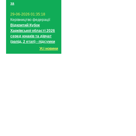
за
29-06-2026 01:35:18
Керівництво федерації
Відкритий Кубок
Харківської області 2026
серед юнаків та дівчат
(рапід, 2 етап) - підсумки
Усі новини