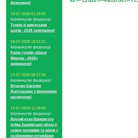
Деменюка!
19-07-2026 01:29:05
Керівництво федерації
Турнір зі шведських
шахів - 2026 завершено!
18-07-2026 16:51:21
Керівництво федерації
Рапід-турнір «Шахи
Фішера - 2026»
завершено!
13-07-2026 00:27:34
Керівництво федерації
Вітаємо Євгенію
Долуханову з бронзовою
нагородою!
12-07-2026 11:29:43
Керівництво федерації
Другий етап Відкритого
кубка Харківської області
серед чоловіків та жінок з
особливими потребами