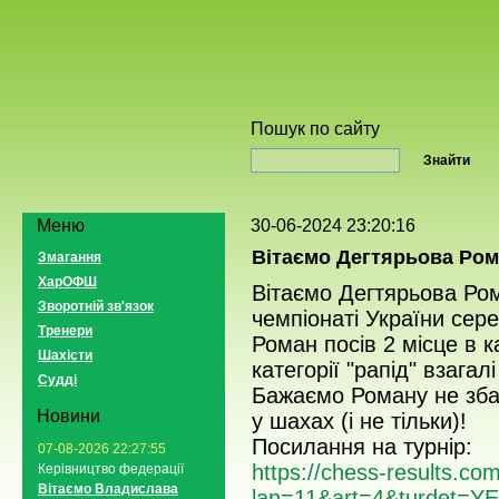
Пошук по сайту
Меню
30-06-2024 23:20:16
Вітаємо Дегтярьова Ром
Змагання
ХарОФШ
Вітаємо Дегтярьова Ро
Зворотній зв'язок
чемпіонаті України сере
Тренери
Роман посів 2 місце в ка
Шахісти
категорії "рапід" взагал
Судді
Бажаємо Роману не зба
Новини
у шахах (і не тільки)!
Посилання на турнір:
07-08-2026 22:27:55
https://chess-results.co
Керівництво федерації
Вітаємо Владислава
lan=11&art=4&turdet=Y