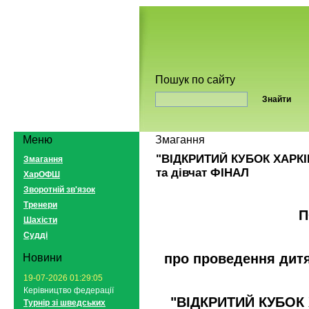
Пошук по сайту
Меню
Змагання
"ВІДКРИТИЙ КУБОК ХАРКІВ
Змагання
та дівчат ФІНАЛ
ХарОФШ
Зворотній зв'язок
Тренери
Шахісти
Судді
про проведення дитя
Новини
19-07-2026 01:29:05
Керівництво федерації
"ВІДКРИТИЙ КУБОК
Турнір зі шведських