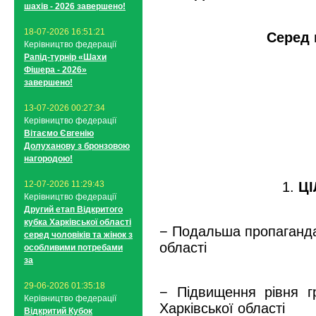
шахів - 2026 завершено!
18-07-2026 16:51:21
Серед 
Керівництво федерації
Рапід-турнір «Шахи
Фішера - 2026»
завершено!
13-07-2026 00:27:34
Керівництво федерації
Вітаємо Євгенію
Долуханову з бронзовою
нагородою!
12-07-2026 11:29:43
1.
ЦІ
Керівництво федерації
Другий етап Відкритого
кубка Харківської області
− Подальша пропаганда 
серед чоловіків та жінок з
області
особливими потребами
за
29-06-2026 01:35:18
− Підвищення рівня гр
Керівництво федерації
Харківської області
Відкритий Кубок