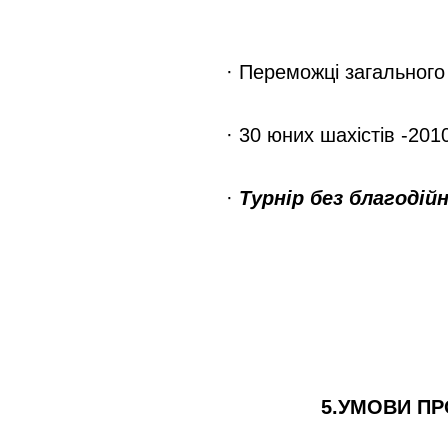
4.УЧАСНИ
· Переможці загального 
· 30 юних шахістів -20
·
Турнір без благодійн
5.УМОВИ П