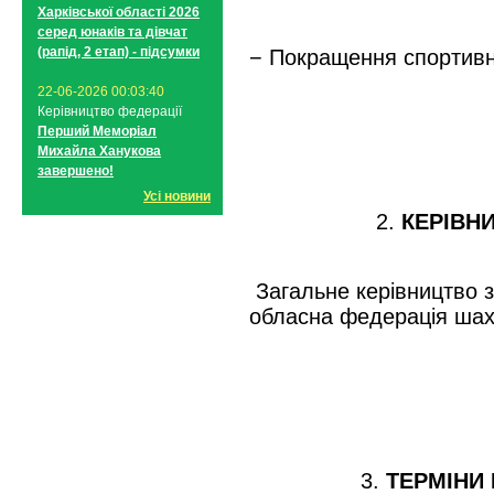
Харківської області 2026
серед юнаків та дівчат
(рапід, 2 етап) - підсумки
− Покращення спортивно
22-06-2026 00:03:40
Керівництво федерації
Перший Меморіал
Михайла Ханукова
завершено!
Усі новини
2.
КЕРІВН
Загальне керівництво 
обласна федерація шах
3.
ТЕРМІНИ 