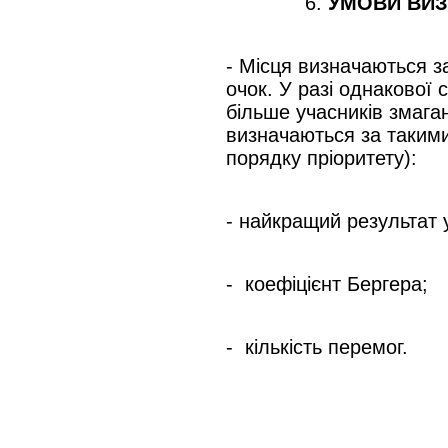
6.
УМОВИ ВИ
- Місця визначаються 
очок. У разі однакової
більше учасників змага
визначаються за таким
порядку пріоритету):
- найкращий результат у
- коефіцієнт Бергера;
- кількість перемог.