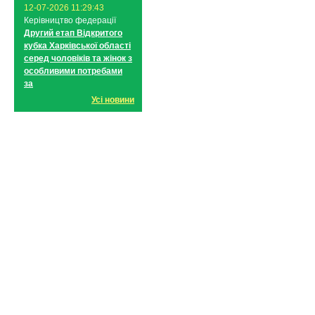
12-07-2026 11:29:43
Керівництво федерації
Другий етап Відкритого
кубка Харківської області
серед чоловіків та жінок з
особливими потребами
за
Усі новини