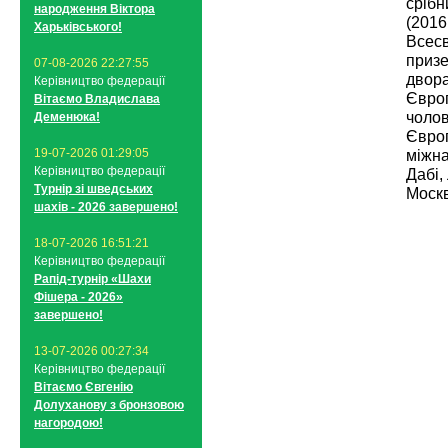
срібн
народження Віктора
(2016
Харьківського!
Всесв
призе
07-08-2026 22:27:55
двора
Керівництво федерації
Європ
Вітаємо Владислава
чолов
Деменюка!
Європ
19-07-2026 01:29:05
міжна
Керівництво федерації
Дабі,
Турнір зі шведських
Москв
шахів - 2026 завершено!
18-07-2026 16:51:21
Керівництво федерації
Рапід-турнір «Шахи
Фішера - 2026»
завершено!
13-07-2026 00:27:34
Керівництво федерації
Вітаємо Євгенію
Долуханову з бронзовою
нагородою!