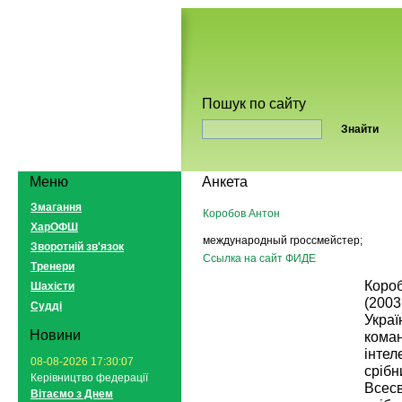
Пошук по сайту
Меню
Анкета
Змагання
Коробов Антон
ХарОФШ
международный гроссмейстер;
Зворотній зв'язок
Ссылка на сайт ФИДЕ
Тренери
Короб
Шахісти
(2003
Судді
Украї
Новини
коман
інтел
08-08-2026 17:30:07
срібн
Керівництво федерації
Всесв
Вітаємо з Днем