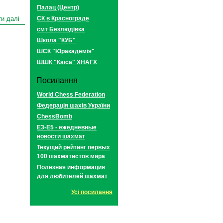
Палац (Центр)
и далі
СК в Краснограде
смт Безлюдівка
Школа "КУБ"
ШСК "Юракадемія"
ШШК "Каїса" ХНАГХ
Посилання
World Chess Federation
Федерація шахів України
ChessBomb
E3-E5 - ежедневные
новости шахмат
Текущий рейтинг первых
100 шахматистов мира
Полезная информация
для любителей шахмат
Усі посилання