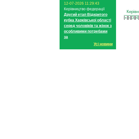
12-07-2026 11:29:43
Керівництво федерації
Керівн
Другий етап Відкритого
[
«
][
‹
][
3
][
4
]
кубка Харківської області
серед чоловіків та жінок з
особливими потребами
за
Усі новини