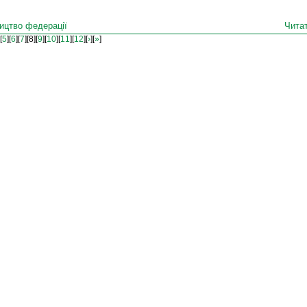
ицтво федерації
Читат
[
5
][
6
][
7
]
[8]
[
9
][
10
][
11
][
12
][
›
][
»
]