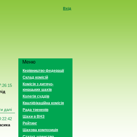
Вхід
Меню
Керівництво федерації
Склад комісій
Комісія з дитячо-
7:26:15
юнацьких шахів
під
Колегія суддів
Кваліфікаційна комісія
и далі
Рада тренерів
Шахи в ВНЗ
0:22:42
Рейтинг
асика
Шахова композиція
Статут, членство