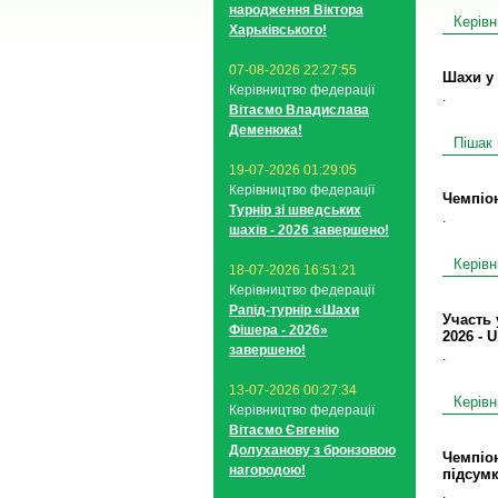
народження Віктора
Керівн
Харьківського!
07-08-2026 22:27:55
Шахи у 
Керівництво федерації
.
Вітаємо Владислава
Деменюка!
Пішак 
19-07-2026 01:29:05
Керівництво федерації
Чемпіон
Турнір зі шведських
.
шахів - 2026 завершено!
Керівн
18-07-2026 16:51:21
Керівництво федерації
Рапід-турнір «Шахи
Участь 
Фішера - 2026»
2026 - U
завершено!
.
13-07-2026 00:27:34
Керівн
Керівництво федерації
Вітаємо Євгенію
Долуханову з бронзовою
Чемпіон
нагородою!
підсум
.