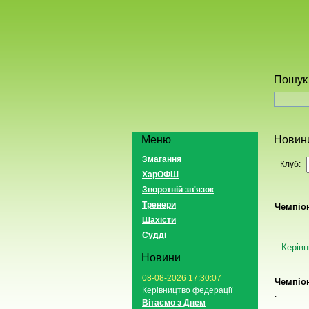
Пошук 
Меню
Новин
Змагання
Клуб:
ХарОФШ
Зворотній зв'язок
Тренери
Чемпіон
.
Шахісти
Судді
Керівн
Новини
08-08-2026 17:30:07
Чемпіон
Керівництво федерації
.
Вітаємо з Днем