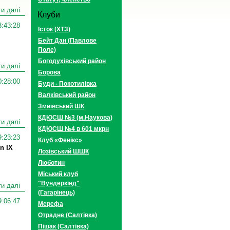
и далі
Клуби
3:43:28
Істок (ХТЗ)
Бейт Дан (Павлове
Поле)
Богодухівський район
и далі
Борова
0:28:00
Буди - Покотилівка
Валківський район
Змиївський ШК
КДЮСШ №3 (м.Наукова)
и далі
КДЮСШ №4 в 601 мкрн
9:23:23
Клуб «Фенікс»
n IX
Лозівський ШШК
Люботин
Міський клуб
"Вундеркінд"
и далі
(Гагарінець)
9:06:47
Мерефа
Отрадне (Салтівка)
Пішак (Салтівка)