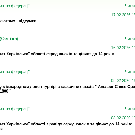
ицтво федерації
Читат
17-02-2026 1
лютому , підсумки
(Салтівка)
Читат
16-02-2026 1
ат Харківської області серед юнаків та дівчат до 14 років
ицтво федерації
Читат
08-02-2026 1
у міжнародному опен турнірі з класичних шахів " Amateur Chess Ope
1800 "
ицтво федерації
Читат
08-02-2026 1
ат Харківської області з рапіду серед юнаків та дівчат до 14 років:
ки